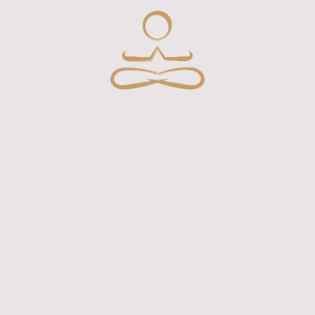
Yogakurse/Privatstunden
Über mich
Datenschutz
ShenD