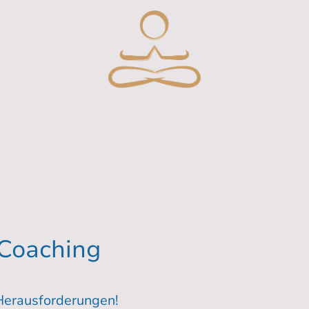
Yogakurse/Privatstunden
Über mich
Datenschutz
ShenD
 Coaching
 Herausforderungen!